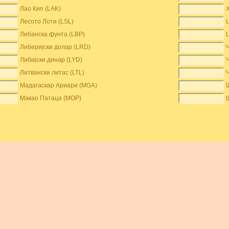
Лао Кип (LAK)
Лесото Лоти (LSL)
Либанска фунта (LBP)
Либеријски долар (LRD)
Либијски динар (LYD)
Литвански литас (LTL)
Мадагаскар Ариари (MGA)
Макао Патаца (MOP)