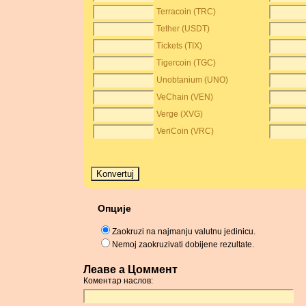
Terracoin (TRC)
Tether (USDT)
Tickets (TIX)
Tigercoin (TGC)
Unobtanium (UNO)
VeChain (VEN)
Verge (XVG)
VeriCoin (VRC)
Опције
Zaokruzi na najmanju valutnu jedinicu.
Nemoj zaokruzivati dobijene rezultate.
Леаве а Цоммент
Коментар наслов: