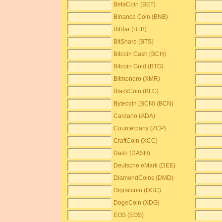
BetaCoin (BET)
Binance Coin (BNB)
BitBar (BTB)
BitShare (BTS)
Bitcoin Cash (BCH)
Bitcoin Gold (BTG)
Bitmonero (XMR)
BlackCoin (BLC)
Bytecoin (BCN) (BCN)
Cardano (ADA)
Counterparty (ZCP)
CraftCoin (XCC)
Dash (DASH)
Deutsche eMark (DEE)
DiamondCoins (DMD)
Digitalcoin (DGC)
DogeCoin (XDG)
EOS (EOS)