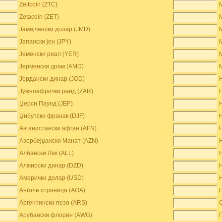
Zeitcoin (ZTC)
Zetacoin (ZET)
Јамајчански долар (JMD)
Јапански јен (JPY)
Јеменски риал (YER)
Јерменски драм (AMD)
Јордански динар (JOD)
Јужноафрички ранд (ZAR)
Џерси Паунд (JEP)
Џибутски франак (DJF)
Авганистански афган (AFN)
Азербејџански Манат (AZN)
Албански Лек (ALL)
Алжирски динар (DZD)
Амерички долар (USD)
Анголе страница (AOA)
Аргентински пезо (ARS)
Арубански флорин (AWG)