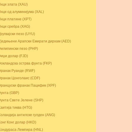
Унци злата (XAU)
Унци од алуминијума (XAL)
Унци платине (XPT)
Унци сребра (XAG)
Уругвајски пезо (UYU)
Уједињени Арапски Емирати дирхам (AED)
Филипински пезо (PHP)
Фиџи долар (FJD)
Фокландска острва фунта (FKP)
Франак Руанде (RWF)
Франак Цонголаис (CDF)
Француски франак Пацифик (XPF)
Фунта (GBP)
Фунта Свете Јелене (SHP)
Хаитија тиква (HTG)
Холандија антилске гулден (ANG)
Хонг Конг долар (HKD)
Хондураса Лемпира (HNL)