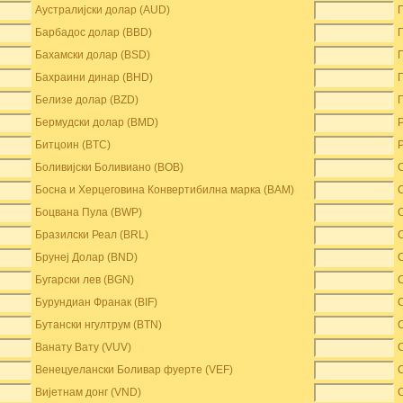
Аустралијски долар (AUD)
Барбадос долар (BBD)
Бахамски долар (BSD)
Бахраини динар (BHD)
Белизе долар (BZD)
Бермудски долар (BMD)
Битцоин (BTC)
Боливијски Боливиано (BOB)
Босна и Херцеговина Конвертибилна марка (BAM)
Боцвана Пула (BWP)
Бразилски Реал (BRL)
Брунеј Долар (BND)
Бугарски лев (BGN)
Бурундиан Франак (BIF)
Бутански нгултрум (BTN)
Ванату Вату (VUV)
Венецуелански Боливар фуерте (VEF)
Вијетнам донг (VND)