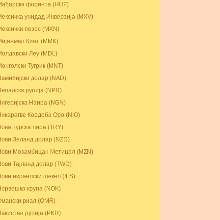
Мађарска форинта (HUF)
Мексичка унидад Инверзија (MXV)
Мексички пезос (MXN)
Мијанмар Киат (MMK)
Молдавски Леу (MDL)
Монголски Тугрик (MNT)
Намибијски долар (NAD)
Непалска рупија (NPR)
Нигеријска Наира (NGN)
Никарагве Кордоба Оро (NIO)
Нова турска лира (TRY)
Нови Зеланд долар (NZD)
Нови Мозамбицан Метицал (MZN)
Нови Тајланд долар (TWD)
Нови израелски шекел (ILS)
Норвешка круна (NOK)
Омански риал (OMR)
Пакистан рупија (PKR)