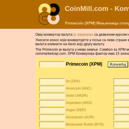
CoinMill.com - Kon
Primecoin (XPM) Мењачница стопу
Овај конвертор валута
је aжуриран
сa дeвизним курсом н
Унесите износ који конвертујете у поље са леве стране
валута кликните на било коју другу валуту.
The Primecoin је валута у нема земље. Симбол за XPM м
coinmarketcap.com. XPM Конверзија фактор има 15 знач
Primecoin (XPM)
0x (ZRX)
Anoncoin (ANC)
Ardor (ARDR)
Argentum (ARG)
Augur (REP)
Auroracoin (AUR)
Belarusian Ruble (BYN)