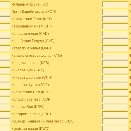
Исландски круна (ISK)
Исток Кариби долар (XCD)
Казакхстани Тенге (KZT)
Камбоџански Риел (KHR)
Канадски долар (CAD)
Капе Верде Есцудо (CVE)
Катарским рииал (QAR)
Кајманска острва долар (KYD)
Кенијски шилинг (KES)
Кинески Јуан (CNY)
Кинески шор Јуан (CNH)
Кипарска фунта (CYP)
Киргизстани Сом (KGS)
Колумбијски пезо (COP)
Корејски Вон (KRW)
Костарике Колон (CRC)
Кубански конвертибилни пезос (CUC)
Кувајтски динар (KWD)