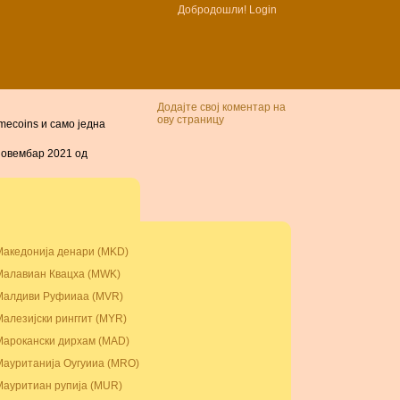
Добродошли!
Login
Додајте свој коментар на
ову страницу
mecoins и само једна
 новембар 2021 од
Македонија денари (MKD)
Малавиан Квацха (MWK)
Малдиви Руфииаа (MVR)
Малезијски ринггит (MYR)
Марокански дирхам (MAD)
Мауританија Оугуииа (MRO)
Мауритиан рупија (MUR)