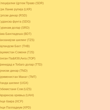
Специјални Цртеж Право (SDR)
Сри Ланке рупија (LKR)
Српски динар (RSD)
Суданска фунта (SDG)
Суринам долар (SRD)
Така Бангладеша (BDT)
Танзанијски шилинг (TZS)
Тајландски Бахт (THB)
Таџикистан Сомони (TJS)
Тонган Па&#39;Анга (TOP)
Тринидад и Тобаго долар (TTD)
Туниски динар (TND)
Туркменистан Манат (TMT)
Уганда шилинг (UGX)
Узбекистани Сом (UZS)
Украјинска хривња (UAH)
Унце бакра (XCP)
Унци Палладиум (XPD)