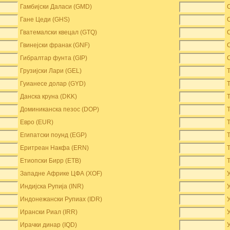
Гамбијски Даласи (GMD)
Гане Цеди (GHS)
Гватемалски квецал (GTQ)
Гвинејски франак (GNF)
Гибралтар фунта (GIP)
Грузијски Лари (GEL)
Гуианесе долар (GYD)
Данска круна (DKK)
Доминиканска пезос (DOP)
Евро (EUR)
Египатски поунд (EGP)
Еритреан Накфа (ERN)
Етиопски Бирр (ETB)
Западне Африке ЦФА (XOF)
Индијска Рупија (INR)
Индонежански Рупиах (IDR)
Ирански Риал (IRR)
Ирачки динар (IQD)