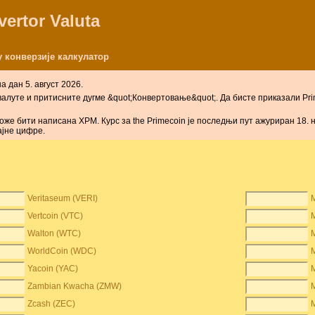
vertor Valuta
 конверзије калкулатор
a дaн 5. август 2026.
 валуте и притисните дугме &quot;Конвертовање&quot;. Да бисте приказали Pri
оже бити написана XPM. Курс за the Primecoin је последњи пут ажуриран 18.
ајне цифре.
Veritaseum (VERI)
Vertcoin (VTC)
Walton (WTC)
WorldCoin (WDC)
Yacoin (YAC)
Zambian Kwacha (ZMW)
Zcash (ZEC)