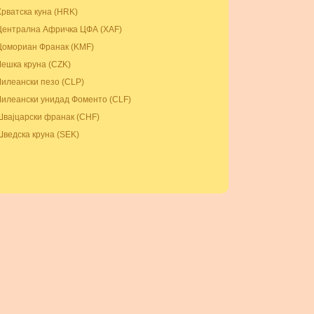
Хрватска куна (HRK)
Централна Афричка ЦФА (XAF)
Цомориан Франак (KMF)
Чешка круна (CZK)
Чилеански пезо (CLP)
Чилеански унидад Фоменто (CLF)
Швајцарски франак (CHF)
Шведска круна (SEK)