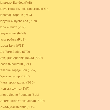
Панамски Балбоа (PAB)
Папуа Нова Гвинеја Биоскопи (PGK)
Парагвај Гварани (PYG)
Перуански нуево сол (PEN)
Пољски Злот (PLN)
Румунски леј (RON)
Руска рубља (RUB)
Самоа Тала (WST)
Сао Томе Добра (STD)
Саудијске Арабије рииал (SAR)
Свази Лилангени (SZL)
Северне Кореје Вон (KPW)
Сејшели рупија (SCR)
Сингапурски долар (SGD)
Сиријска фунта (SYP)
Сијера Леоне Леонеан (SLL)
Соломонска Острва долар (SBD)
Сомалијски шилинг (SOS)