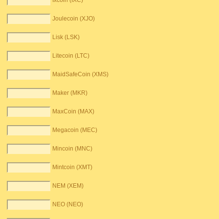
Ixcoin (IXC)
Joulecoin (XJO)
Lisk (LSK)
Litecoin (LTC)
MaidSafeCoin (XMS)
Maker (MKR)
MaxCoin (MAX)
Megacoin (MEC)
Mincoin (MNC)
Mintcoin (XMT)
NEM (XEM)
NEO (NEO)