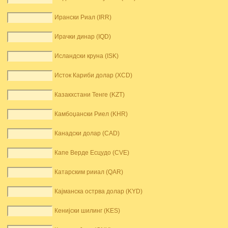
Ирански Риал (IRR)
Ирачки динар (IQD)
Исландски круна (ISK)
Исток Кариби долар (XCD)
Казакхстани Тенге (KZT)
Камбоџански Риел (KHR)
Канадски долар (CAD)
Капе Верде Есцудо (CVE)
Катарским рииал (QAR)
Кајманска острва долар (KYD)
Кенијски шилинг (KES)