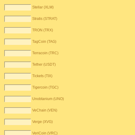
Stellar (XLM)
Stratis (STRAT)
TRON (TRX)
TagCoin (TAG)
Terracoin (TRC)
Tether (USDT)
Tickets (TIX)
Tigercoin (TGC)
Unobtanium (UNO)
VeChain (VEN)
Verge (XVG)
VeriCoin (VRC)