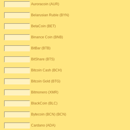
Auroracoin (AUR)
Belarusian Ruble (BYN)
BetaCoin (BET)
Binance Coin (BNB)
BitBar (BTB)
BitShare (BTS)
Bitcoin Cash (BCH)
Bitcoin Gold (BTG)
Bitmonero (XMR)
BlackCoin (BLC)
Bytecoin (BCN) (BCN)
Cardano (ADA)