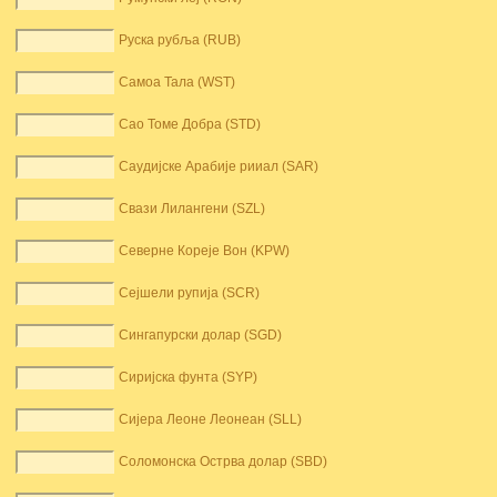
Руска рубља (RUB)
Самоа Тала (WST)
Сао Томе Добра (STD)
Саудијске Арабије рииал (SAR)
Свази Лилангени (SZL)
Северне Кореје Вон (KPW)
Сејшели рупија (SCR)
Сингапурски долар (SGD)
Сиријска фунта (SYP)
Сијера Леоне Леонеан (SLL)
Соломонска Острва долар (SBD)