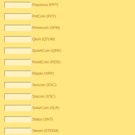
Populous (PPT)
PotCoin (POT)
Primecoin (XPM)
Qtum (QTUM)
QuarkCoin (QRK)
ReddCoin (RDD)
Ripple (XRP)
Sexcoin (SXC)
Siacoin (XSC)
SolarCoin (SLR)
Status (SNT)
Steem (STEEM)