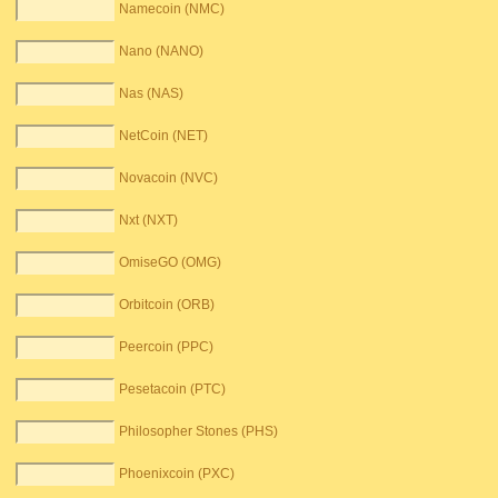
Namecoin (NMC)
Nano (NANO)
Nas (NAS)
NetCoin (NET)
Novacoin (NVC)
Nxt (NXT)
OmiseGO (OMG)
Orbitcoin (ORB)
Peercoin (PPC)
Pesetacoin (PTC)
Philosopher Stones (PHS)
Phoenixcoin (PXC)