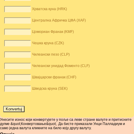
Хрватска куна (HRK)
Централна Афричка ЦФА (XAF)
Цомориан Франак (KMF)
Чешка круна (CZK)
Чилеански пезо (CLP)
Чилеански унидад Фоменто (CLF)
Швајцарски франак (CHF)
Шведска круна (SEK)
Унесите износ који конвертујете у поље са леве стране валуте и притисните
дугме &quot;Конвертовање&quot;. Да бисте приказали Унци Палладиум и
само једна валута кликните на било коју другу валуту.