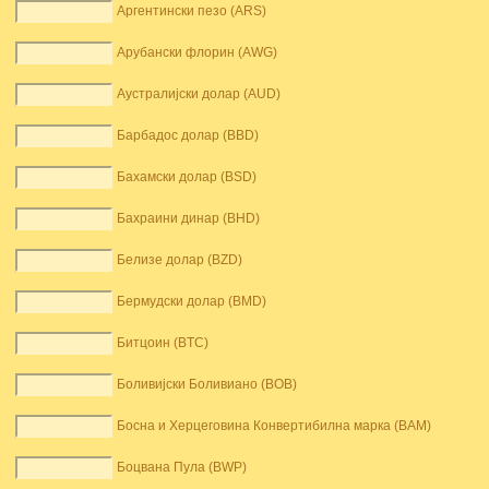
Аргентински пезо (ARS)
Арубански флорин (AWG)
Аустралијски долар (AUD)
Барбадос долар (BBD)
Бахамски долар (BSD)
Бахраини динар (BHD)
Белизе долар (BZD)
Бермудски долар (BMD)
Битцоин (BTC)
Боливијски Боливиано (BOB)
Босна и Херцеговина Конвертибилна марка (BAM)
Боцвана Пула (BWP)