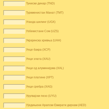
Туниски динар (TND)
Туркменистан Манат (TMT)
Уганда шилинг (UGX)
Узбекистани Сом (UZS)
Украјинска хривња (UAH)
Унце бакра (XCP)
Унци злата (XAU)
Унци од алуминијума (XAL)
Унци платине (XPT)
Унци сребра (XAG)
Уругвајски пезо (UYU)
Уједињени Арапски Емирати дирхам (AED)