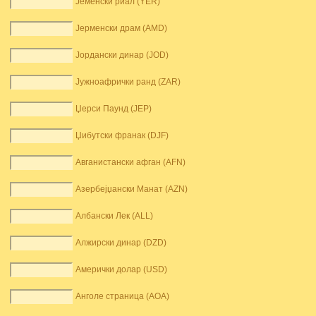
Јеменски риал (YER)
Јерменски драм (AMD)
Јордански динар (JOD)
Јужноафрички ранд (ZAR)
Џерси Паунд (JEP)
Џибутски франак (DJF)
Авганистански афган (AFN)
Азербејџански Манат (AZN)
Албански Лек (ALL)
Алжирски динар (DZD)
Амерички долар (USD)
Анголе страница (AOA)