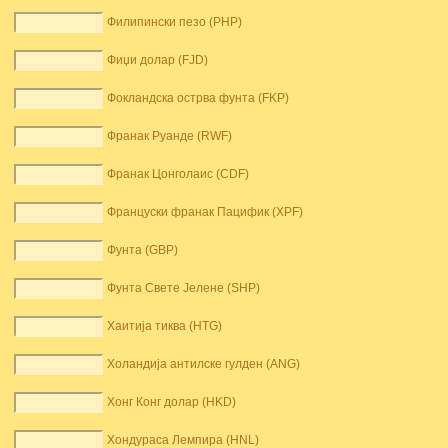
Филипински пезо (PHP)
Фиџи долар (FJD)
Фокландска острва фунта (FKP)
Франак Руанде (RWF)
Франак Цонголаис (CDF)
Француски франак Пацифик (XPF)
Фунта (GBP)
Фунта Свете Јелене (SHP)
Хаитија тиква (HTG)
Холандија антилске гулден (ANG)
Хонг Конг долар (HKD)
Хондураса Лемпира (HNL)