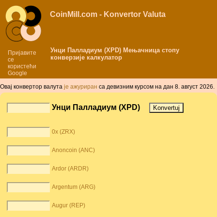
CoinMill.com - Konvertor Valuta
Унци Палладиум (XPD) Мењачница стопу
Пријавите
конверзије калкулатор
се
користећи
Google
Овај конвертор валута
је aжуриран
сa дeвизним курсом нa дaн 8. август 2026.
Унци Палладиум (XPD)
0x (ZRX)
Anoncoin (ANC)
Ardor (ARDR)
Argentum (ARG)
Augur (REP)