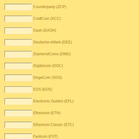
Counterparty (ZCP)
CraftCoin (XCC)
Dash (DASH)
Deutsche eMark (DEE)
DiamondCoins (DMD)
Digitalcoin (DGC)
DogeCoin (XDG)
EOS (EOS)
Electronic Gulden (EFL)
Ethereum (ETH)
Ethereum Classic (ETC)
Fastcoin (FST)