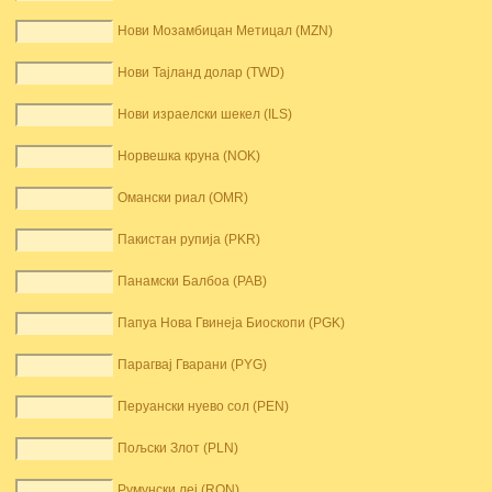
Нови Мозамбицан Метицал (MZN)
Нови Тајланд долар (TWD)
Нови израелски шекел (ILS)
Норвешка круна (NOK)
Омански риал (OMR)
Пакистан рупија (PKR)
Панамски Балбоа (PAB)
Папуа Нова Гвинеја Биоскопи (PGK)
Парагвај Гварани (PYG)
Перуански нуево сол (PEN)
Пољски Злот (PLN)
Румунски леј (RON)