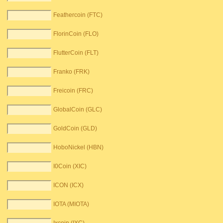
Feathercoin (FTC)
FlorinCoin (FLO)
FlutterCoin (FLT)
Franko (FRK)
Freicoin (FRC)
GlobalCoin (GLC)
GoldCoin (GLD)
HoboNickel (HBN)
I0Coin (XIC)
ICON (ICX)
IOTA (MIOTA)