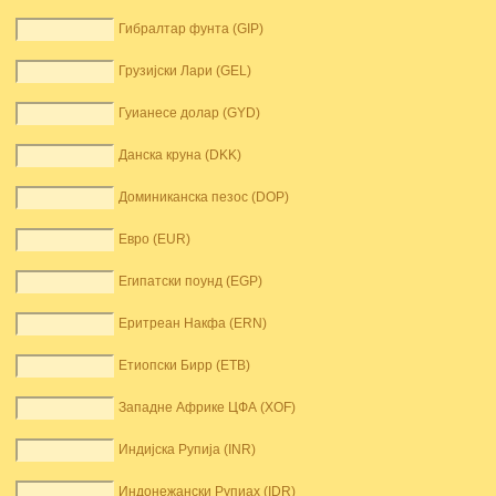
Гибралтар фунта (GIP)
Грузијски Лари (GEL)
Гуианесе долар (GYD)
Данска круна (DKK)
Доминиканска пезос (DOP)
Евро (EUR)
Египатски поунд (EGP)
Еритреан Накфа (ERN)
Етиопски Бирр (ETB)
Западне Африке ЦФА (XOF)
Индијска Рупија (INR)
Индонежански Рупиах (IDR)