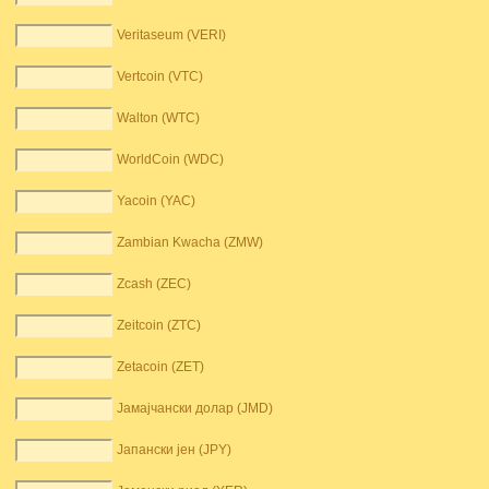
Veritaseum (VERI)
Vertcoin (VTC)
Walton (WTC)
WorldCoin (WDC)
Yacoin (YAC)
Zambian Kwacha (ZMW)
Zcash (ZEC)
Zeitcoin (ZTC)
Zetacoin (ZET)
Јамајчански долар (JMD)
Јапански јен (JPY)