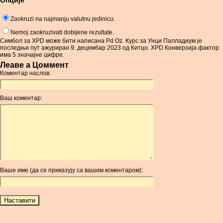
Опције
Zaokruzi na najmanju valutnu jedinicu.
Nemoj zaokruzivati dobijene rezultate.
Симбол за XPD може бити написана Pd Oz. Курс за Унци Палладиум је
последњи пут ажуриран 9. децембар 2023 од Китцо. XPD Конверзија фактор
има 5 значајне цифре.
Леаве а Цоммент
Коментар наслов:
Ваш коментар:
Ваше име (да се приказују са вашим коментаром):