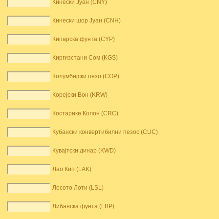
Кинески Јуан (CNY)
Кинески шор Јуан (CNH)
Кипарска фунта (CYP)
Киргизстани Сом (KGS)
Колумбијски пезо (COP)
Корејски Вон (KRW)
Костарике Колон (CRC)
Кубански конвертибилни пезос (CUC)
Кувајтски динар (KWD)
Лао Кип (LAK)
Лесото Лоти (LSL)
Либанска фунта (LBP)