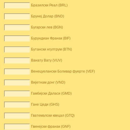
Бразилски Реал (BRL)
Брунеј Долар (BND)
Бугарски лев (BGN)
Бурундиан Франак (BIF)
Бутански нгултрум (BTN)
Ванату Вату (VUV)
Венецуелански Боливар фуерте (VEF)
Вијетнам донг (VND)
Гамбијски Даласи (GMD)
Гане Цеди (GHS)
Гватемалски квецал (GTQ)
Гвинејски франак (GNF)