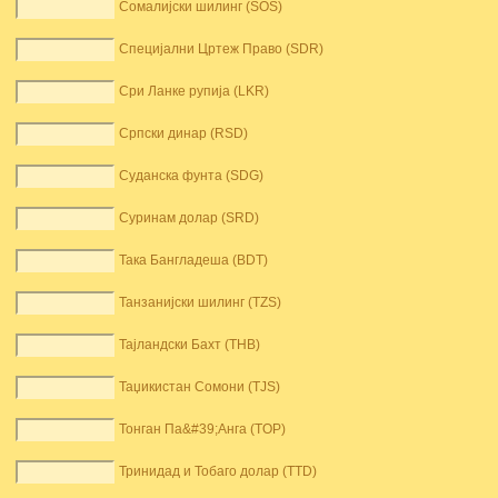
Сомалијски шилинг (SOS)
Специјални Цртеж Право (SDR)
Сри Ланке рупија (LKR)
Српски динар (RSD)
Суданска фунта (SDG)
Суринам долар (SRD)
Така Бангладеша (BDT)
Танзанијски шилинг (TZS)
Тајландски Бахт (THB)
Таџикистан Сомони (TJS)
Тонган Па&#39;Анга (TOP)
Тринидад и Тобаго долар (TTD)