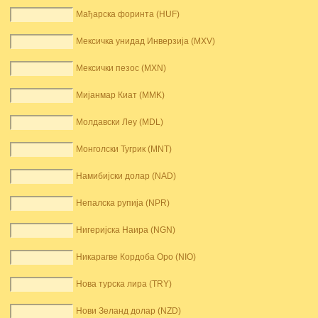
Мађарска форинта (HUF)
Мексичка унидад Инверзија (MXV)
Мексички пезос (MXN)
Мијанмар Киат (MMK)
Молдавски Леу (MDL)
Монголски Тугрик (MNT)
Намибијски долар (NAD)
Непалска рупија (NPR)
Нигеријска Наира (NGN)
Никарагве Кордоба Оро (NIO)
Нова турска лира (TRY)
Нови Зеланд долар (NZD)