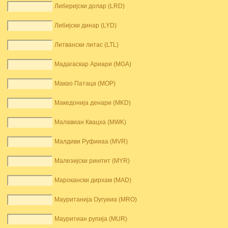
Либеријски долар (LRD)
Либијски динар (LYD)
Литвански литас (LTL)
Мадагаскар Ариари (MGA)
Макао Патаца (MOP)
Македонија денари (MKD)
Малавиан Квацха (MWK)
Малдиви Руфииаа (MVR)
Малезијски ринггит (MYR)
Марокански дирхам (MAD)
Мауританија Оугуииа (MRO)
Мауритиан рупија (MUR)