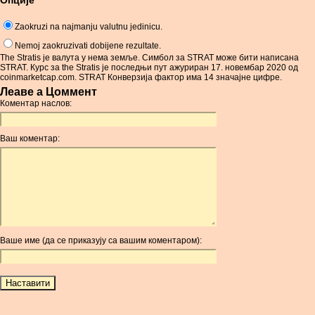
Опције
Zaokruzi na najmanju valutnu jedinicu.
Nemoj zaokruzivati dobijene rezultate.
The Stratis је валута у нема земље. Симбол за STRAT може бити написана
STRAT. Курс за the Stratis је последњи пут ажуриран 17. новембар 2020 од
coinmarketcap.com. STRAT Конверзија фактор има 14 значајне цифре.
Леаве а Цоммент
Коментар наслов:
Ваш коментар:
Ваше име (да се приказују са вашим коментаром):