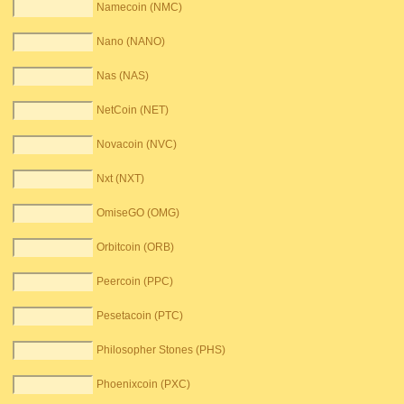
Namecoin (NMC)
Nano (NANO)
Nas (NAS)
NetCoin (NET)
Novacoin (NVC)
Nxt (NXT)
OmiseGO (OMG)
Orbitcoin (ORB)
Peercoin (PPC)
Pesetacoin (PTC)
Philosopher Stones (PHS)
Phoenixcoin (PXC)