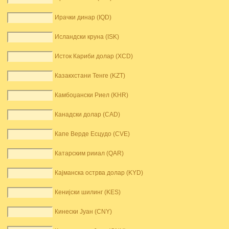
Ирачки динар (IQD)
Исландски круна (ISK)
Исток Кариби долар (XCD)
Казакхстани Тенге (KZT)
Камбоџански Риел (KHR)
Канадски долар (CAD)
Капе Верде Есцудо (CVE)
Катарским рииал (QAR)
Кајманска острва долар (KYD)
Кенијски шилинг (KES)
Кинески Јуан (CNY)