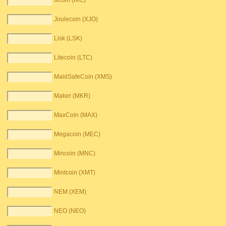
Ixcoin (IXC)
Joulecoin (XJO)
Lisk (LSK)
Litecoin (LTC)
MaidSafeCoin (XMS)
Maker (MKR)
MaxCoin (MAX)
Megacoin (MEC)
Mincoin (MNC)
Mintcoin (XMT)
NEM (XEM)
NEO (NEO)