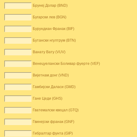
Брунеј Долар (BND)
Бугарски лев (BGN)
Бурундиан Франак (BIF)
Бутански нгултрум (BTN)
Ванату Вату (VUV)
Венецуелански Боливар фуерте (VEF)
Вијетнам донг (VND)
Гамбијски Даласи (GMD)
Гане Цеди (GHS)
Гватемалски квецал (GTQ)
Гвинејски франак (GNF)
Гибралтар фунта (GIP)