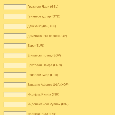
Грузијски Лари (GEL)
Гуианесе долар (GYD)
Данска круна (DKK)
Доминиканска пезос (DOP)
Евро (EUR)
Египатски поунд (EGP)
Еритреан Накфа (ERN)
Етиопски Бирр (ETB)
Западне Африке ЦФА (XOF)
Индијска Рупија (INR)
Индонежански Рупиах (IDR)
Ирански Риал (IRR)