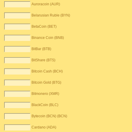
Auroracoin (AUR)
Belarusian Ruble (BYN)
BetaCoin (BET)
Binance Coin (BNB)
BitBar (BTB)
BitShare (BTS)
Bitcoin Cash (BCH)
Bitcoin Gold (BTG)
Bitmonero (XMR)
BlackCoin (BLC)
Bytecoin (BCN) (BCN)
Cardano (ADA)