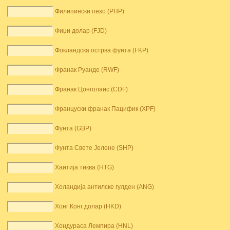
Филипински пезо (PHP)
Фиџи долар (FJD)
Фокландска острва фунта (FKP)
Франак Руанде (RWF)
Франак Цонголаис (CDF)
Француски франак Пацифик (XPF)
Фунта (GBP)
Фунта Свете Јелене (SHP)
Хаитија тиква (HTG)
Холандија антилске гулден (ANG)
Хонг Конг долар (HKD)
Хондураса Лемпира (HNL)