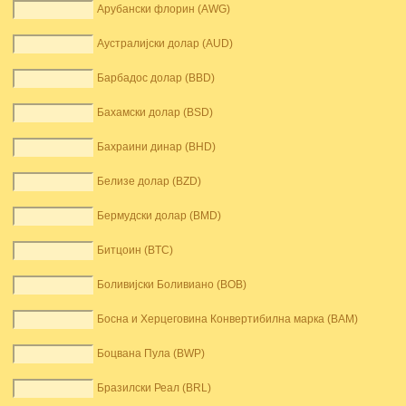
Арубански флорин (AWG)
Аустралијски долар (AUD)
Барбадос долар (BBD)
Бахамски долар (BSD)
Бахраини динар (BHD)
Белизе долар (BZD)
Бермудски долар (BMD)
Битцоин (BTC)
Боливијски Боливиано (BOB)
Босна и Херцеговина Конвертибилна марка (BAM)
Боцвана Пула (BWP)
Бразилски Реал (BRL)