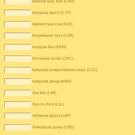
Кинески шор Јуан (CNH)
Кипарска фунта (CYP)
Киргизстани Сом (KGS)
Колумбијски пезо (COP)
Корејски Вон (KRW)
Костарике Колон (CRC)
Кубански конвертибилни пезос (CUC)
Кувајтски динар (KWD)
Лао Кип (LAK)
Лесото Лоти (LSL)
Либанска фунта (LBP)
Либеријски долар (LRD)