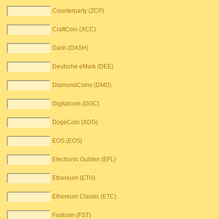
Counterparty (ZCP)
CraftCoin (XCC)
Dash (DASH)
Deutsche eMark (DEE)
DiamondCoins (DMD)
Digitalcoin (DGC)
DogeCoin (XDG)
EOS (EOS)
Electronic Gulden (EFL)
Ethereum (ETH)
Ethereum Classic (ETC)
Fastcoin (FST)