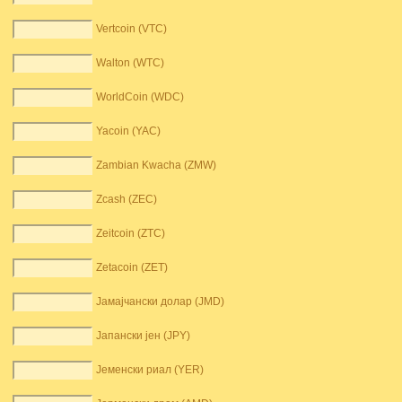
Vertcoin (VTC)
Walton (WTC)
WorldCoin (WDC)
Yacoin (YAC)
Zambian Kwacha (ZMW)
Zcash (ZEC)
Zeitcoin (ZTC)
Zetacoin (ZET)
Јамајчански долар (JMD)
Јапански јен (JPY)
Јеменски риал (YER)