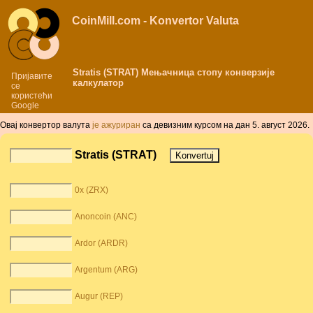
CoinMill.com - Konvertor Valuta
Stratis (STRAT) Мењачница стопу конверзије
Пријавите
калкулатор
се
користећи
Google
Овај конвертор валута
је aжуриран
сa дeвизним курсом нa дaн 5. август 2026.
Stratis (STRAT)
0x (ZRX)
Anoncoin (ANC)
Ardor (ARDR)
Argentum (ARG)
Augur (REP)