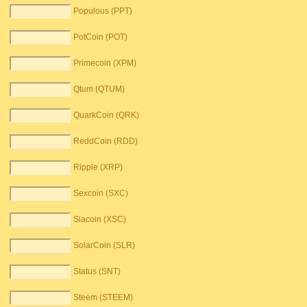
Populous (PPT)
PotCoin (POT)
Primecoin (XPM)
Qtum (QTUM)
QuarkCoin (QRK)
ReddCoin (RDD)
Ripple (XRP)
Sexcoin (SXC)
Siacoin (XSC)
SolarCoin (SLR)
Status (SNT)
Steem (STEEM)