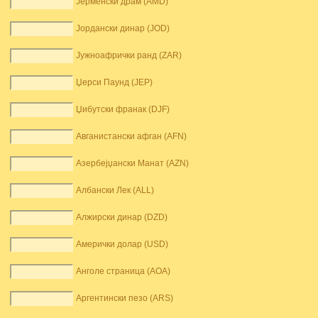
Јерменски драм (AMD)
Јордански динар (JOD)
Јужноафрички ранд (ZAR)
Џерси Паунд (JEP)
Џибутски франак (DJF)
Авганистански афган (AFN)
Азербејџански Манат (AZN)
Албански Лек (ALL)
Алжирски динар (DZD)
Амерички долар (USD)
Анголе страница (AOA)
Аргентински пезо (ARS)