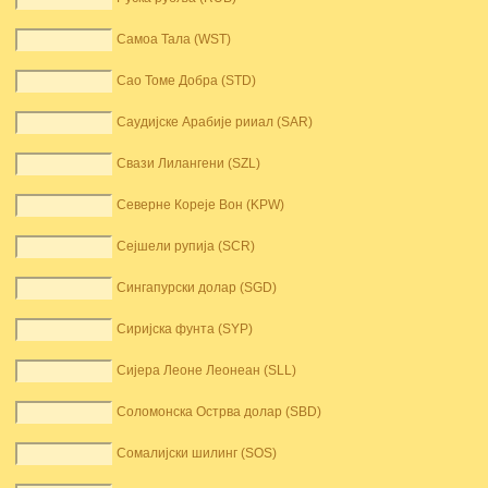
Самоа Тала (WST)
Сао Томе Добра (STD)
Саудијске Арабије рииал (SAR)
Свази Лилангени (SZL)
Северне Кореје Вон (KPW)
Сејшели рупија (SCR)
Сингапурски долар (SGD)
Сиријска фунта (SYP)
Сијера Леоне Леонеан (SLL)
Соломонска Острва долар (SBD)
Сомалијски шилинг (SOS)