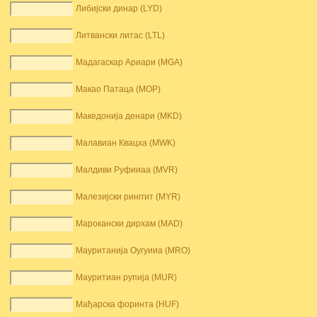
Либијски динар (LYD)
Литвански литас (LTL)
Мадагаскар Ариари (MGA)
Макао Патаца (MOP)
Македонија денари (MKD)
Малавиан Квацха (MWK)
Малдиви Руфииаа (MVR)
Малезијски ринггит (MYR)
Марокански дирхам (MAD)
Мауританија Оугуииа (MRO)
Мауритиан рупија (MUR)
Мађарска форинта (HUF)