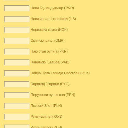
Нови Тајланд долар (TWD)
Нови израелски шекел (ILS)
Норвешка круна (NOK)
Омански риал (OMR)
Пакистан рупија (PKR)
Панамски Балбоа (PAB)
Папуа Нова Гвинеја Биоскопи (PGK)
Парагвај Гварани (PYG)
Перуански нуево сол (PEN)
Пољски Злот (PLN)
Румунски леј (RON)
Руска рубља (RUB)