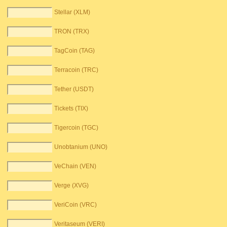
Stellar (XLM)
TRON (TRX)
TagCoin (TAG)
Terracoin (TRC)
Tether (USDT)
Tickets (TIX)
Tigercoin (TGC)
Unobtanium (UNO)
VeChain (VEN)
Verge (XVG)
VeriCoin (VRC)
Veritaseum (VERI)