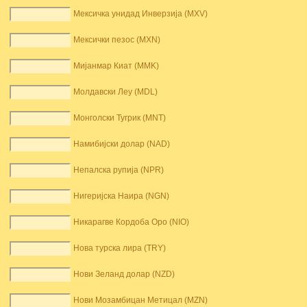
Мексичка унидад Инверзија (MXV)
Мексички пезос (MXN)
Мијанмар Киат (MMK)
Молдавски Леу (MDL)
Монголски Тугрик (MNT)
Намибијски долар (NAD)
Непалска рупија (NPR)
Нигеријска Наира (NGN)
Никарагве Кордоба Оро (NIO)
Нова турска лира (TRY)
Нови Зеланд долар (NZD)
Нови Мозамбицан Метицал (MZN)