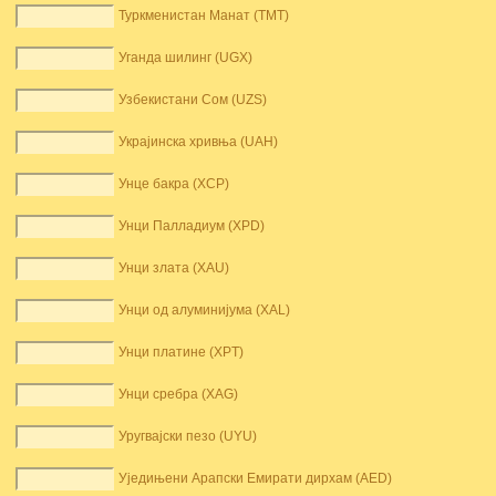
Туркменистан Манат (TMT)
Уганда шилинг (UGX)
Узбекистани Сом (UZS)
Украјинска хривња (UAH)
Унце бакра (XCP)
Унци Палладиум (XPD)
Унци злата (XAU)
Унци од алуминијума (XAL)
Унци платине (XPT)
Унци сребра (XAG)
Уругвајски пезо (UYU)
Уједињени Арапски Емирати дирхам (AED)