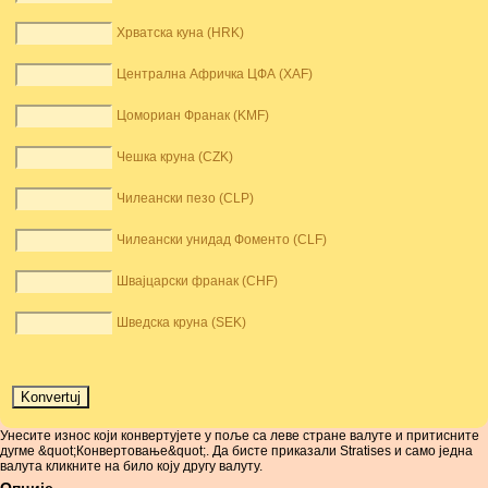
Хрватска куна (HRK)
Централна Афричка ЦФА (XAF)
Цомориан Франак (KMF)
Чешка круна (CZK)
Чилеански пезо (CLP)
Чилеански унидад Фоменто (CLF)
Швајцарски франак (CHF)
Шведска круна (SEK)
Унесите износ који конвертујете у поље са леве стране валуте и притисните
дугме &quot;Конвертовање&quot;. Да бисте приказали Stratises и само једна
валута кликните на било коју другу валуту.