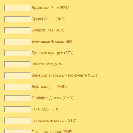
Бразилски Реал (BRL)
Брунеј Долар (BND)
Бугарски лев (BGN)
Бурундиан Франак (BIF)
Бутански нгултрум (BTN)
Ванату Вату (VUV)
Венецуелански Боливар фуерте (VEF)
Вијетнам донг (VND)
Гамбијски Даласи (GMD)
Гане Цеди (GHS)
Гватемалски квецал (GTQ)
Гвинејски франак (GNF)