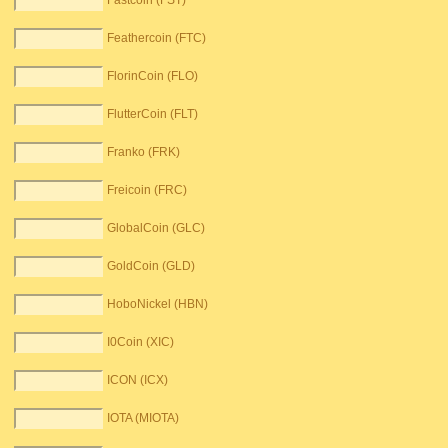
Fastcoin (FST)
Feathercoin (FTC)
FlorinCoin (FLO)
FlutterCoin (FLT)
Franko (FRK)
Freicoin (FRC)
GlobalCoin (GLC)
GoldCoin (GLD)
HoboNickel (HBN)
I0Coin (XIC)
ICON (ICX)
IOTA (MIOTA)