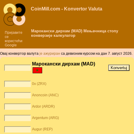
CoinMill.com - Konvertor Valuta
Марокански дирхам (MAD) Мењачница стопу
Пријавите
конверзије калкулатор
се
користећи
Google
Овај конвертор валута
је aжуриран
сa дeвизним курсом нa дaн 7. август 2026.
Марокански дирхам (MAD)
0x (ZRX)
Anoncoin (ANC)
Ardor (ARDR)
Argentum (ARG)
Augur (REP)