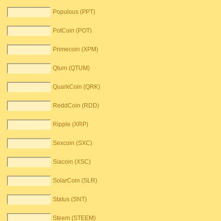
Populous (PPT)
PotCoin (POT)
Primecoin (XPM)
Qtum (QTUM)
QuarkCoin (QRK)
ReddCoin (RDD)
Ripple (XRP)
Sexcoin (SXC)
Siacoin (XSC)
SolarCoin (SLR)
Status (SNT)
Steem (STEEM)