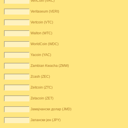
VeriCoin (VRC)
Veritaseum (VERI)
Vertcoin (VTC)
Walton (WTC)
WorldCoin (WDC)
Yacoin (YAC)
Zambian Kwacha (ZMW)
Zcash (ZEC)
Zeitcoin (ZTC)
Zetacoin (ZET)
Јамајчански долар (JMD)
Јапански јен (JPY)