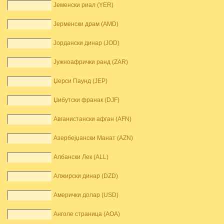
Јеменски риал (YER)
Јерменски драм (AMD)
Јордански динар (JOD)
Јужноафрички ранд (ZAR)
Џерси Паунд (JEP)
Џибутски франак (DJF)
Авганистански афган (AFN)
Азербејџански Манат (AZN)
Албански Лек (ALL)
Алжирски динар (DZD)
Амерички долар (USD)
Анголе страница (AOA)