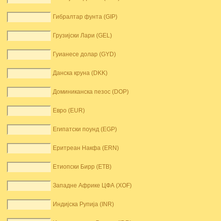
Гибралтар фунта (GIP)
Грузијски Лари (GEL)
Гуианесе долар (GYD)
Данска круна (DKK)
Доминиканска пезос (DOP)
Евро (EUR)
Египатски поунд (EGP)
Еритреан Накфа (ERN)
Етиопски Бирр (ETB)
Западне Африке ЦФА (XOF)
Индијска Рупија (INR)