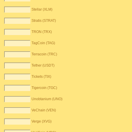
Stellar (XLM)
Stratis (STRAT)
TRON (TRX)
TagCoin (TAG)
Terracoin (TRC)
Tether (USDT)
Tickets (TIX)
Tigercoin (TGC)
Unobtanium (UNO)
VeChain (VEN)
Verge (XVG)