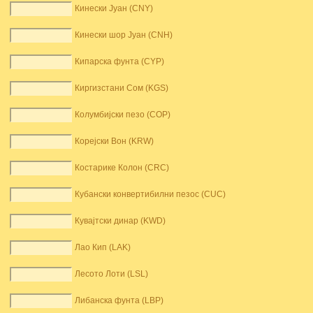
Кинески Јуан (CNY)
Кинески шор Јуан (CNH)
Кипарска фунта (CYP)
Киргизстани Сом (KGS)
Колумбијски пезо (COP)
Корејски Вон (KRW)
Костарике Колон (CRC)
Кубански конвертибилни пезос (CUC)
Кувајтски динар (KWD)
Лао Кип (LAK)
Лесото Лоти (LSL)
Либанска фунта (LBP)