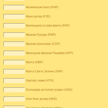
Филипински пезо (PHP)
Фиџи долар (FJD)
Фокландска острва фунта (FKP)
Франак Руанде (RWF)
Франак Цонголаис (CDF)
Француски франак Пацифик (XPF)
Фунта (GBP)
Фунта Свете Јелене (SHP)
Хаитија тиква (HTG)
Холандија антилске гулден (ANG)
Хонг Конг долар (HKD)