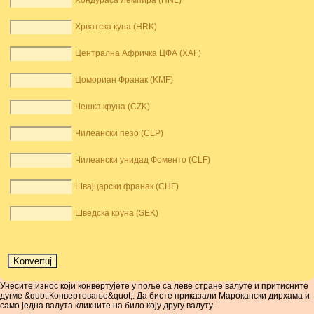
Хондураса Лемпира (HNL)
Хрватска куна (HRK)
Централна Афричка ЦФА (XAF)
Цомориан Франак (KMF)
Чешка круна (CZK)
Чилеански пезо (CLP)
Чилеански унидад Фоменто (CLF)
Швајцарски франак (CHF)
Шведска круна (SEK)
Унесите износ који конвертујете у поље са леве стране валуте и притисните
дугме &quot;Конвертовање&quot;. Да бисте приказали Марокански дирхама и
само једна валута кликните на било коју другу валуту.