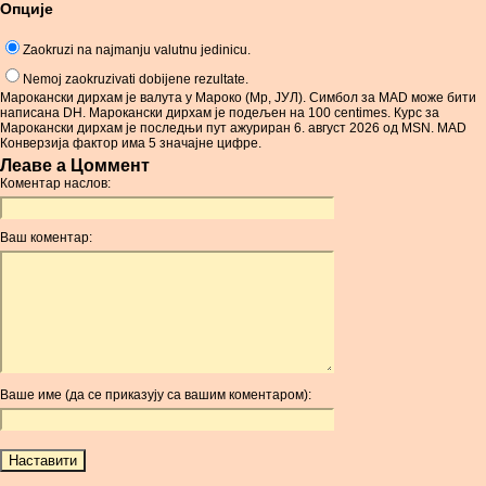
Опције
Zaokruzi na najmanju valutnu jedinicu.
Nemoj zaokruzivati dobijene rezultate.
Марокански дирхам је валута у Мароко (Мр, ЈУЛ). Симбол за MAD може бити
написана DH. Марокански дирхам је подељен на 100 centimes. Курс за
Марокански дирхам је последњи пут ажуриран 6. август 2026 од MSN. MAD
Конверзија фактор има 5 значајне цифре.
Леаве а Цоммент
Коментар наслов:
Ваш коментар:
Ваше име (да се приказују са вашим коментаром):