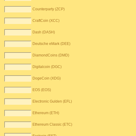
Counterparty (ZCP)
CraftCoin (XCC)
Dash (DASH)
Deutsche eMark (DEE)
DiamondCoins (DMD)
Digitalcoin (DGC)
DogeCoin (XDG)
EOS (EOS)
Electronic Gulden (EFL)
Ethereum (ETH)
Ethereum Classic (ETC)