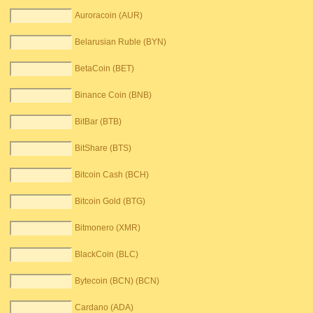
Auroracoin (AUR)
Belarusian Ruble (BYN)
BetaCoin (BET)
Binance Coin (BNB)
BitBar (BTB)
BitShare (BTS)
Bitcoin Cash (BCH)
Bitcoin Gold (BTG)
Bitmonero (XMR)
BlackCoin (BLC)
Bytecoin (BCN) (BCN)
Cardano (ADA)