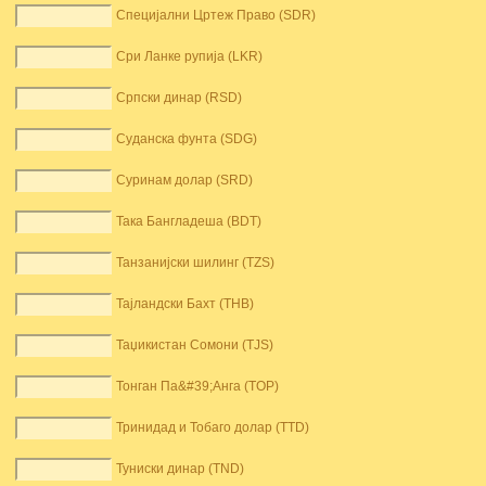
Специјални Цртеж Право (SDR)
Сри Ланке рупија (LKR)
Српски динар (RSD)
Суданска фунта (SDG)
Суринам долар (SRD)
Така Бангладеша (BDT)
Танзанијски шилинг (TZS)
Тајландски Бахт (THB)
Таџикистан Сомони (TJS)
Тонган Па&#39;Анга (TOP)
Тринидад и Тобаго долар (TTD)
Туниски динар (TND)