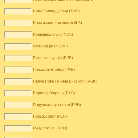
Нови Тајланд долар (TWD)
Нови израелски шекел (ILS)
Норвешка круна (NOK)
Омански риал (OMR)
Пакистан рупија (PKR)
Панамски Балбоа (PAB)
Папуа Нова Гвинеја Биоскопи (PGK)
Парагвај Гварани (PYG)
Перуански нуево сол (PEN)
Пољски Злот (PLN)
Румунски леј (RON)