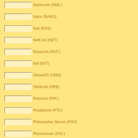
Namecoin (NMC)
Nano (NANO)
Nas (NAS)
NetCoin (NET)
Novacoin (NVC)
Nxt (NXT)
OmiseGO (OMG)
Orbitcoin (ORB)
Peercoin (PPC)
Pesetacoin (PTC)
Philosopher Stones (PHS)
Phoenixcoin (PXC)