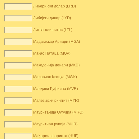
Либеријски долар (LRD)
Либијски динар (LYD)
Литвански литас (LTL)
Мадагаскар Ариари (MGA)
Макао Патаца (MOP)
Македонија денари (MKD)
Малавиан Квацха (MWK)
Малдиви Руфииаа (MVR)
Малезијски ринггит (MYR)
Мауританија Оугуииа (MRO)
Мауритиан рупија (MUR)
Мађарска форинта (HUF)