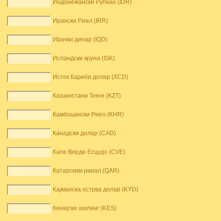
Индонежански Рупиах (IDR)
Ирански Риал (IRR)
Ирачки динар (IQD)
Исландски круна (ISK)
Исток Кариби долар (XCD)
Казакхстани Тенге (KZT)
Камбоџански Риел (KHR)
Канадски долар (CAD)
Капе Верде Есцудо (CVE)
Катарским рииал (QAR)
Кајманска острва долар (KYD)
Кенијски шилинг (KES)