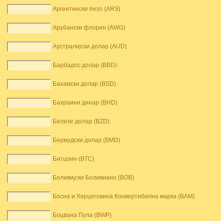
Аргентински пезо (ARS)
Арубански флорин (AWG)
Аустралијски долар (AUD)
Барбадос долар (BBD)
Бахамски долар (BSD)
Бахраини динар (BHD)
Белизе долар (BZD)
Бермудски долар (BMD)
Битцоин (BTC)
Боливијски Боливиано (BOB)
Босна и Херцеговина Конвертибилна марка (BAM)
Боцвана Пула (BWP)