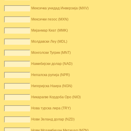
Мексичка унидад Инверзија (MXV)
Мексички пезос (MXN)
Мијанмар Киат (MMK)
Молдавски Леу (MDL)
Монголски Тугрик (MNT)
Намибијски долар (NAD)
Непалска рупија (NPR)
Нигеријска Наира (NGN)
Никарагве Кордоба Оро (NIO)
Нова турска лира (TRY)
Нови Зеланд долар (NZD)
Нови Мозамбицан Метицал (MZN)