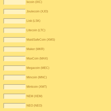
Ixcoin (IXC)
Joulecoin (XJO)
Lisk (LSK)
Litecoin (LTC)
MaidSafeCoin (XMS)
Maker (MKR)
MaxCoin (MAX)
Megacoin (MEC)
Mincoin (MNC)
Mintcoin (XMT)
NEM (XEM)
NEO (NEO)