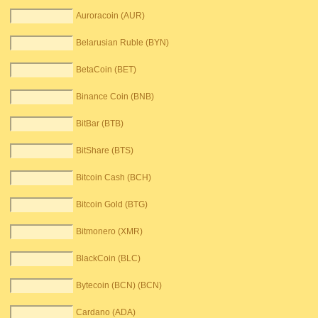
Auroracoin (AUR)
Belarusian Ruble (BYN)
BetaCoin (BET)
Binance Coin (BNB)
BitBar (BTB)
BitShare (BTS)
Bitcoin Cash (BCH)
Bitcoin Gold (BTG)
Bitmonero (XMR)
BlackCoin (BLC)
Bytecoin (BCN) (BCN)
Cardano (ADA)