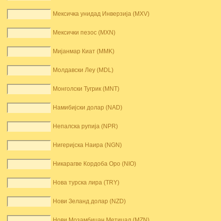
Мексичка унидад Инверзија (MXV)
Мексички пезос (MXN)
Мијанмар Киат (MMK)
Молдавски Леу (MDL)
Монголски Тугрик (MNT)
Намибијски долар (NAD)
Непалска рупија (NPR)
Нигеријска Наира (NGN)
Никарагве Кордоба Оро (NIO)
Нова турска лира (TRY)
Нови Зеланд долар (NZD)
Нови Мозамбицан Метицал (MZN)