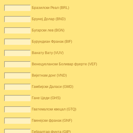
Бразилски Реал (BRL)
Брунеј Долар (BND)
Бугарски лев (BGN)
Бурундиан Франак (BIF)
Ванату Вату (VUV)
Венецуелански Боливар фуерте (VEF)
Вијетнам донг (VND)
Гамбијски Даласи (GMD)
Гане Цеди (GHS)
Гватемалски квецал (GTQ)
Гвинејски франак (GNF)
Гибралтар фунта (GIP)