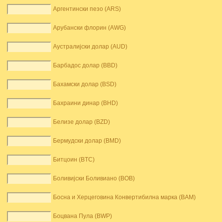
Аргентински пезо (ARS)
Арубански флорин (AWG)
Аустралијски долар (AUD)
Барбадос долар (BBD)
Бахамски долар (BSD)
Бахраини динар (BHD)
Белизе долар (BZD)
Бермудски долар (BMD)
Битцоин (BTC)
Боливијски Боливиано (BOB)
Босна и Херцеговина Конвертибилна марка (BAM)
Боцвана Пула (BWP)