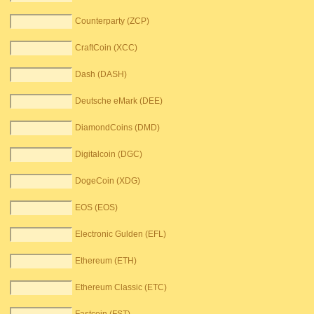
Counterparty (ZCP)
CraftCoin (XCC)
Dash (DASH)
Deutsche eMark (DEE)
DiamondCoins (DMD)
Digitalcoin (DGC)
DogeCoin (XDG)
EOS (EOS)
Electronic Gulden (EFL)
Ethereum (ETH)
Ethereum Classic (ETC)