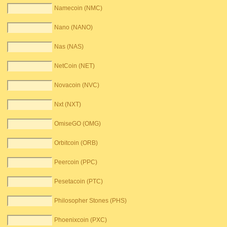
Namecoin (NMC)
Nano (NANO)
Nas (NAS)
NetCoin (NET)
Novacoin (NVC)
Nxt (NXT)
OmiseGO (OMG)
Orbitcoin (ORB)
Peercoin (PPC)
Pesetacoin (PTC)
Philosopher Stones (PHS)
Phoenixcoin (PXC)