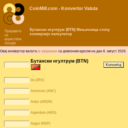
CoinMill.com - Konvertor Valuta
Бутански нгултрум (BTN) Мењачница стопу
Пријавите
конверзије калкулатор
се
користећи
Google
Овај конвертор валута
је aжуриран
сa дeвизним курсом нa дaн 6. август 2026.
Бутански нгултрум (BTN)
0x (ZRX)
Anoncoin (ANC)
Ardor (ARDR)
Argentum (ARG)
Augur (REP)