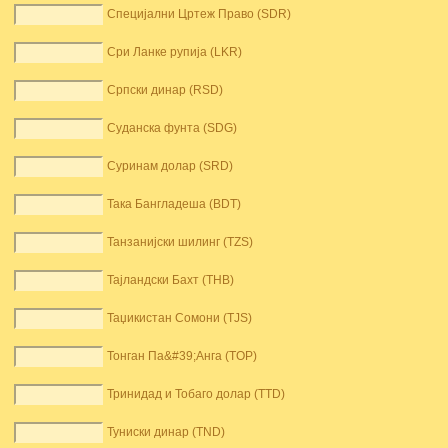
Специјални Цртеж Право (SDR)
Сри Ланке рупија (LKR)
Српски динар (RSD)
Суданска фунта (SDG)
Суринам долар (SRD)
Така Бангладеша (BDT)
Танзанијски шилинг (TZS)
Тајландски Бахт (THB)
Таџикистан Сомони (TJS)
Тонган Па&#39;Анга (TOP)
Тринидад и Тобаго долар (TTD)
Туниски динар (TND)