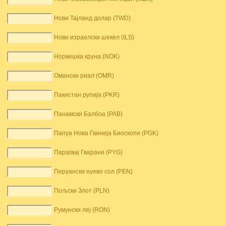
Нови Тајланд долар (TWD)
Нови израелски шекел (ILS)
Норвешка круна (NOK)
Омански риал (OMR)
Пакистан рупија (PKR)
Панамски Балбоа (PAB)
Папуа Нова Гвинеја Биоскопи (PGK)
Парагвај Гварани (PYG)
Перуански нуево сол (PEN)
Пољски Злот (PLN)
Румунски леј (RON)