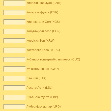
Кинески шор Јуан (CNH)
Кипарска фунта (CYP)
Киргизстани Сом (KGS)
Колумбијски пезо (COP)
Корејски Вон (KRW)
Костарике Колон (CRC)
Кубански конвертибилни пезос (CUC)
Кувајтски динар (KWD)
Лао Кип (LAK)
Лесото Лоти (LSL)
Либанска фунта (LBP)
Либеријски долар (LRD)