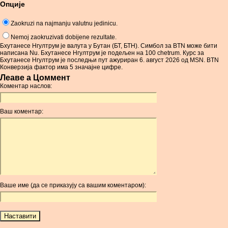
Опције
Zaokruzi na najmanju valutnu jedinicu.
Nemoj zaokruzivati dobijene rezultate.
Бхутанесе Нгултрум је валута у Бутан (БТ, БТН). Симбол за BTN може бити
написана Nu. Бхутанесе Нгултрум је подељен на 100 chetrum. Курс за
Бхутанесе Нгултрум је последњи пут ажуриран 6. август 2026 од MSN. BTN
Конверзија фактор има 5 значајне цифре.
Леаве а Цоммент
Коментар наслов:
Ваш коментар:
Ваше име (да се приказују са вашим коментаром):