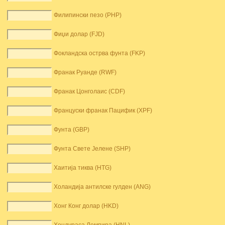
Филипински пезо (PHP)
Фиџи долар (FJD)
Фокландска острва фунта (FKP)
Франак Руанде (RWF)
Франак Цонголаис (CDF)
Француски франак Пацифик (XPF)
Фунта (GBP)
Фунта Свете Јелене (SHP)
Хаитија тиква (HTG)
Холандија антилске гулден (ANG)
Хонг Конг долар (HKD)