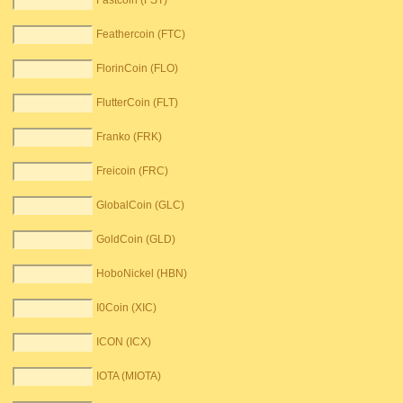
Fastcoin (FST)
Feathercoin (FTC)
FlorinCoin (FLO)
FlutterCoin (FLT)
Franko (FRK)
Freicoin (FRC)
GlobalCoin (GLC)
GoldCoin (GLD)
HoboNickel (HBN)
I0Coin (XIC)
ICON (ICX)
IOTA (MIOTA)