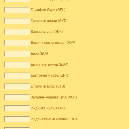
Грузијски Лари (GEL)
Гуианесе долар (GYD)
Данска круна (DKK)
Доминиканска пезос (DOP)
Евро (EUR)
Египатски поунд (EGP)
Еритреан Накфа (ERN)
Етиопски Бирр (ETB)
Западне Африке ЦФА (XOF)
Индијска Рупија (INR)
Индонежански Рупиах (IDR)