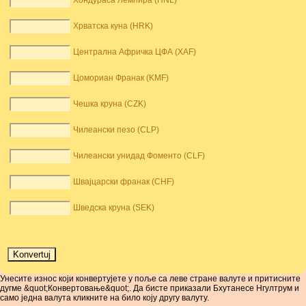
Хондураса Лемпира (HNL)
Хрватска куна (HRK)
Централна Афричка ЦФА (XAF)
Цомориан Франак (KMF)
Чешка круна (CZK)
Чилеански пезо (CLP)
Чилеански унидад Фоменто (CLF)
Швајцарски франак (CHF)
Шведска круна (SEK)
Унесите износ који конвертујете у поље са леве стране валуте и притисните
дугме &quot;Конвертовање&quot;. Да бисте приказали Бхутанесе Нгултрум и
само једна валута кликните на било коју другу валуту.