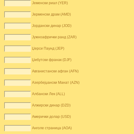
Јеменски риал (YER)
Јерменски драм (AMD)
Јордански динар (JOD)
Јужноафрички ранд (ZAR)
Џерси Паунд (JEP)
Џибутски франак (DJF)
Авганистански афган (AFN)
Азербејџански Манат (AZN)
Албански Лек (ALL)
Алжирски динар (DZD)
Амерички долар (USD)
Анголе страница (AOA)