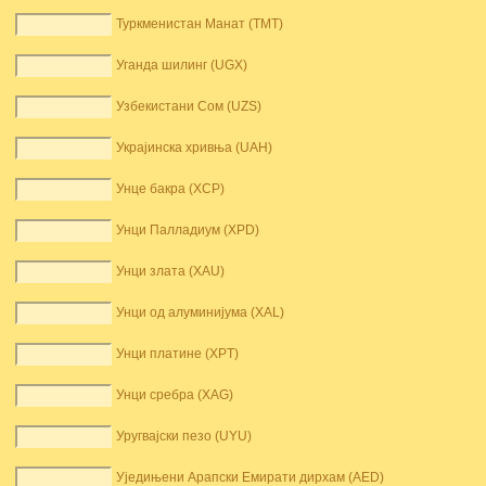
Туркменистан Манат (TMT)
Уганда шилинг (UGX)
Узбекистани Сом (UZS)
Украјинска хривња (UAH)
Унце бакра (XCP)
Унци Палладиум (XPD)
Унци злата (XAU)
Унци од алуминијума (XAL)
Унци платине (XPT)
Унци сребра (XAG)
Уругвајски пезо (UYU)
Уједињени Арапски Емирати дирхам (AED)