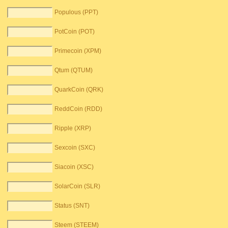
Populous (PPT)
PotCoin (POT)
Primecoin (XPM)
Qtum (QTUM)
QuarkCoin (QRK)
ReddCoin (RDD)
Ripple (XRP)
Sexcoin (SXC)
Siacoin (XSC)
SolarCoin (SLR)
Status (SNT)
Steem (STEEM)