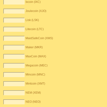
Ixcoin (IXC)
Joulecoin (XJO)
Lisk (LSK)
Litecoin (LTC)
MaidSafeCoin (XMS)
Maker (MKR)
MaxCoin (MAX)
Megacoin (MEC)
Mincoin (MNC)
Mintcoin (XMT)
NEM (XEM)
NEO (NEO)