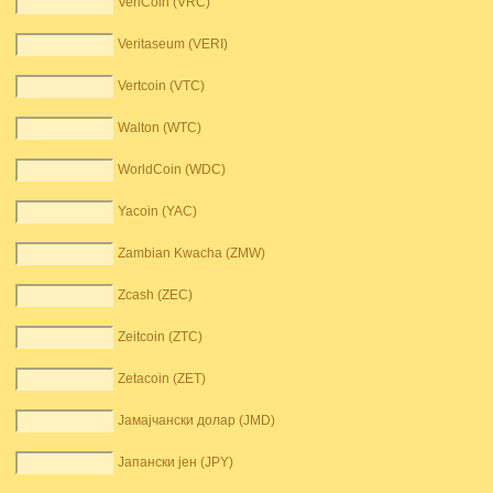
VeriCoin (VRC)
Veritaseum (VERI)
Vertcoin (VTC)
Walton (WTC)
WorldCoin (WDC)
Yacoin (YAC)
Zambian Kwacha (ZMW)
Zcash (ZEC)
Zeitcoin (ZTC)
Zetacoin (ZET)
Јамајчански долар (JMD)
Јапански јен (JPY)