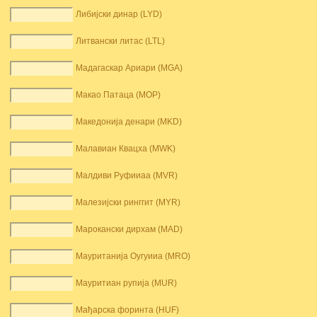
Либијски динар (LYD)
Литвански литас (LTL)
Мадагаскар Ариари (MGA)
Макао Патаца (MOP)
Македонија денари (MKD)
Малавиан Квацха (MWK)
Малдиви Руфииаа (MVR)
Малезијски ринггит (MYR)
Марокански дирхам (MAD)
Мауританија Оугуииа (MRO)
Мауритиан рупија (MUR)
Мађарска форинта (HUF)