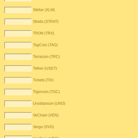
Stellar (XLM)
Stratis (STRAT)
TRON (TRX)
TagCoin (TAG)
Terracoin (TRC)
Tether (USDT)
Tickets (TIX)
Tigercoin (TGC)
Unobtanium (UNO)
VeChain (VEN)
Verge (XVG)