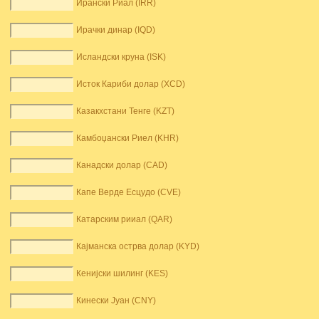
Ирански Риал (IRR)
Ирачки динар (IQD)
Исландски круна (ISK)
Исток Кариби долар (XCD)
Казакхстани Тенге (KZT)
Камбоџански Риел (KHR)
Канадски долар (CAD)
Капе Верде Есцудо (CVE)
Катарским рииал (QAR)
Кајманска острва долар (KYD)
Кенијски шилинг (KES)
Кинески Јуан (CNY)